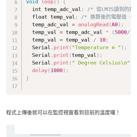
void
loop
(
)
{
  int temp_adc_val
;
/* 從LM35讀到的類
  float temp_val
;
/* 換算後的電壓值 */
  temp_adc_val 
=
analogRead
(
A0
)
;
  temp_val 
=
 temp_adc_val 
*
(
5000
/
10
  temp_val 
=
 temp_val 
/
10
;
  Serial
.
print
(
"Temperature = "
)
;
  Serial
.
print
(
temp_val
)
;
  Serial
.
print
(
" Degree Celsius\n"
)
;
delay
(
1000
)
;
}
程式上傳後就可以在監控視窗看到目前的溫度囉！