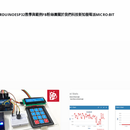
RDUINO
ESP32
教學與範例
FB粉絲團
關於我們
科技新知
樹莓派
MICRO:BIT