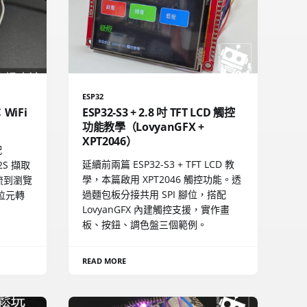
ESP32
：WiFi
ESP32-S3 + 2.8 吋 TFT LCD 觸控
功能教學（LovyanGFX +
XPT2046）
配
延續前兩篇 ESP32-S3 + TFT LCD 教
2S 擷取
學，本篇啟用 XPT2046 觸控功能。透
串流到瀏覽
過麵包板分接共用 SPI 腳位，搭配
、位元轉
LovyanGFX 內建觸控支援，實作畫
板、按鈕、調色盤三個範例。
READ MORE