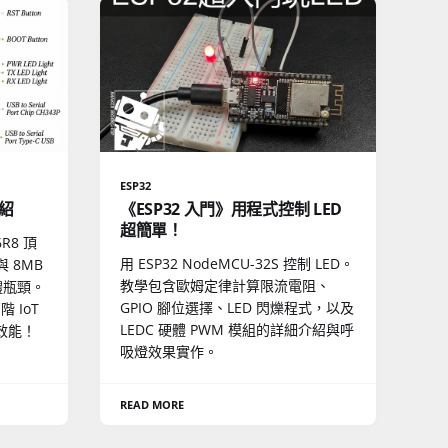
ESP32
介紹
《ESP32 入門》用程式控制 LED
超簡單！
R8 頂
用 ESP32 NodeMCU-32S 控制 LED。
與 8MB
教學包含歐姆定律計算限流電阻、
體瓶頸。
GPIO 腳位選擇、LED 閃爍程式，以及
 IoT
LEDC 硬體 PWM 模組的詳細介紹與呼
效能！
吸燈效果實作。
READ MORE