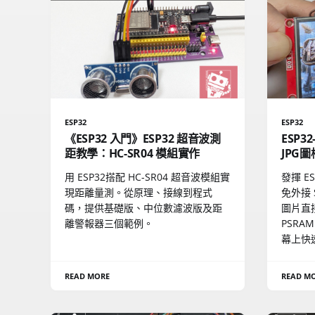
ESP32
ESP32
《ESP32 入門》ESP32 超音波測
ESP32
距教學：HC-SR04 模組實作
JPG圖
用 ESP32搭配 HC-SR04 超音波模組實
發揮 ES
現距離量測。從原理、接線到程式
免外接 S
碼，提供基礎版、中位數濾波版及距
圖片直接
離警報器三個範例。
PSRAM
幕上快
READ MORE
READ M