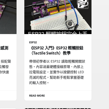
ESP32
聲音感測
《ESP32 入門》ESP32 輕觸按鈕
（Tactile Switch）教學
S 搭配聲
帶領初學者以 ESP32 讀取輕觸開關狀
位觸發
態。內容涵蓋硬體接線原理、內部上
你快速
拉電阻設定，並實作以按鍵控制 LED
亮滅的程式，幫助新手輕鬆掌握基礎
的輸入控制。
READ MORE