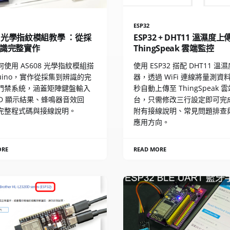
ESP32
08 光學指紋模組教學 ：從採
ESP32 + DHT11 溫濕度上
識完整實作
ThingSpeak 雲端監控
使用 AS608 光學指紋模組搭
使用 ESP32 搭配 DHT11 溫
duino，實作從採集到辨識的完
器，透過 WiFi 連線將量測資料
門禁系統，涵蓋矩陣鍵盤輸入
秒自動上傳至 ThingSpeak 
CD 顯示結果、蜂鳴器音效回
台，只需修改三行設定即可完
完整程式碼與接線說明。
附有接線說明、常見問題排查
應用方向。
ORE
READ MORE