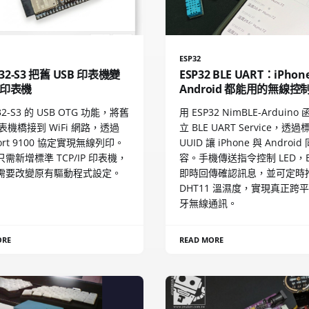
ESP32
P32-S3 把舊 USB 印表機變
ESP32 BLE UART：iPhon
印表機
Android 都能用的無線控
32-S3 的 USB OTG 功能，將舊
用 ESP32 NimBLE-Arduin
印表機橋接到 WiFi 網路，透過
立 BLE UART Service，透過
Port 9100 協定實現無線列印。
UUID 讓 iPhone 與 Androi
需新增標準 TCP/IP 印表機，
容。手機傳送指令控制 LED，E
需要改變原有驅動程式設定。
即時回傳確認訊息，並可定時
DHT11 溫濕度，實現真正跨
牙無線通訊。
ORE
READ MORE