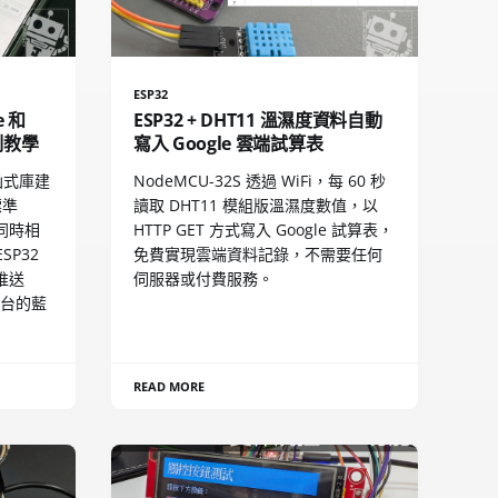
ESP32
e 和
ESP32 + DHT11 溫濕度資料自動
制教學
寫入 Google 雲端試算表
o 函式庫建
NodeMCU-32S 透過 WiFi，每 60 秒
標準
讀取 DHT11 模組版溫濕度數值，以
d 同時相
HTTP GET 方式寫入 Google 試算表，
SP32
免費實現雲端資料記錄，不需要任何
推送
伺服器或付費服務。
平台的藍
READ MORE