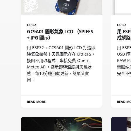
ESP32
ESP32
GC9A01 圓形氣象 LCD （SPIFFS
用 ES
+ JPG 圖示）
成網路
用 ESP32 + GC9A01 圓形 LCD 打造即
用 ESP
時氣象錶盤！天氣圖示存在 LittleFS，
USB 
換圖不用改程式。串接免費 Open-
RAW 
Meteo API，顯示即時溫度與天氣狀
電腦端只
態，每10分鐘自動更新，簡單又實
完全不
用！
READ MORE
READ M