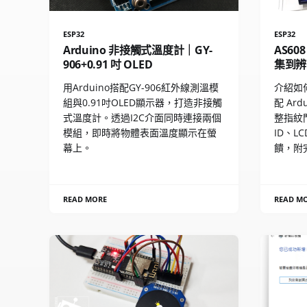
ESP32
ESP32
Arduino 非接觸式溫度計｜GY-
AS6
906+0.91 吋 OLED
集到辨
用Arduino搭配GY-906紅外線測溫模
介紹如何
組與0.91吋OLED顯示器，打造非接觸
配 Ar
式溫度計。透過I2C介面同時連接兩個
整指紋
模組，即時將物體表面溫度顯示在螢
ID、L
幕上。
饋，附
READ MORE
READ M