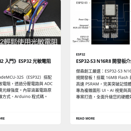
ESP32
32 入門》ESP32 光敏電阻
ESP32-S3 N16R8 開發板
傑森創工嚴選：ESP32-S3 N16
odeMCU-32S（ESP32）搭配
規開發板！搭載 16MB Flash 
敏電阻，透過分壓電路與 ADC
高速 PSRAM，完美突破記憶
境光線強度。內容涵蓋電路原
專為複雜圖形 UI、AI 視覺與高階
方式、Arduino 程式碼。
專案打造，全面升級您的硬體
ORE
READ MORE