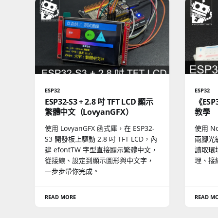
ESP32
ESP32
ESP32-S3 + 2.8 吋 TFT LCD 顯示
《ESP
繁體中文（LovyanGFX）
教學
使用 LovyanGFX 函式庫，在 ESP32-
使用 N
S3 開發板上驅動 2.8 吋 TFT LCD，內
兩腳光
建 efontTW 字型直接顯示繁體中文，
讀取環
從接線、設定到顯示圖形與中文字，
理、接線
一步步帶你完成。
READ MORE
READ M