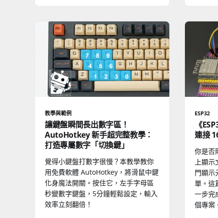
教學與範例
ESP32
讓鍵盤瞬間長出數字區！
《ESP
AutoHotkey 新手超完整教學：
連接 1
打造專屬數字「切換鍵」
你是否剛
覺得小鍵盤打數字很慢？本教學教你
上顯示文
用免費軟體 AutoHotkey，將滑鼠中鍵
門顯示
化身魔法開關。按住它，左手字母區
單。這
秒變數字鍵盤，5分鐘輕鬆設定，輸入
一步完成 
效率立刻翻倍！
個專案