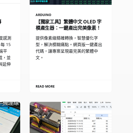
ARDUINO
傳
【獨家工具】繁體中文 OLED 字
模產生器：一鍵產出完美像素！
濕度感測
提供像素級精確轉換，智慧優化字
每 15
型，解決模糊痛點。網頁版一鍵產出
雲端平
代碼，讓專案呈現最完美的繁體中
成，並
文。
與延伸
READ MORE