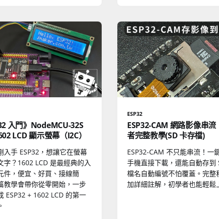
ESP32
32 入門》NodeMCU-32S
ESP32-CAM 網路影像串
602 LCD 顯示螢幕（I2C）
者完整教學(SD 卡存檔)
入手 ESP32，想讓它在螢幕
ESP32-CAM 不只能串流！
字？1602 LCD 是最經典的入
手機直接下載，還能自動存到 S
元件，便宜、好買、接線簡
檔名自動編號不怕覆蓋。完整
篇教學會帶你從零開始，一步
加詳細註解，初學者也能輕鬆
ESP32 + 1602 LCD 的第一
。