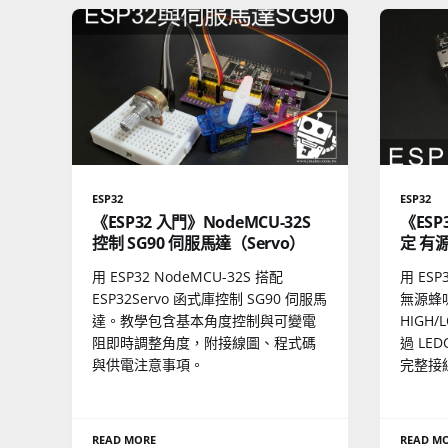
ESP32
ESP32
《ESP32 入門》NodeMCU-32S
《ESP
控制 SG90 伺服馬達（Servo）
定 有
用 ESP32 NodeMCU-32S 搭配
用 ESP
ESP32Servo 函式庫控制 SG90 伺服馬
無源蜂
達。教學包含基本角度控制與可變電
HIGH
阻即時調整角度，附接線圖、程式碼
過 LE
與供電注意事項。
完整接
READ MORE
READ M