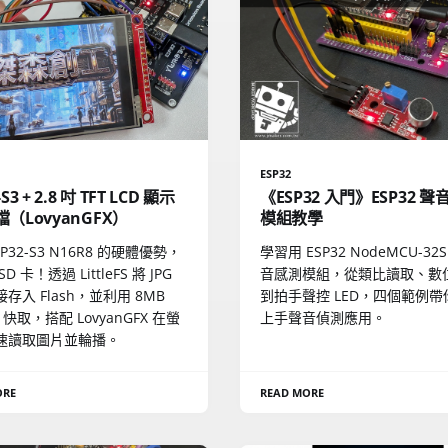
ESP32
-S3 + 2.8 吋 TFT LCD 顯示
《ESP32 入門》ESP32 
檔（LovyanGFX）
模組教學
P32-S3 N16R8 的硬體優勢，
學習用 ESP32 NodeMCU-32
D 卡！透過 LittleFS 將 JPG
音感測模組，從類比讀取、數
存入 Flash，並利用 8MB
到拍手聲控 LED，四個範例帶
 快取，搭配 LovyanGFX 在螢
上手聲音偵測應用。
速讀取圖片並輪播。
ORE
READ MORE