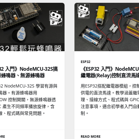
ESP32
32 入門》NodeMCU-32S搞
《ESP32 入門》NodeMCU-
源蜂鳴器、無源蜂鳴器
繼電器(Relay)控制直流馬
32 NodeMCU-32S 學習有源與
用ESP32搭配繼電器模組，控
鳴器。有源蜂鳴器用
供電的直流馬達。教學涵蓋繼
/LOW 控制開關，無源蜂鳴器透
理、接線方式、程式碼與 GPIO
DC 產生不同頻率播放旋律，含
注意事項，適合初學者入門自
線、程式碼與常見問題。
制。
ORE
READ MORE