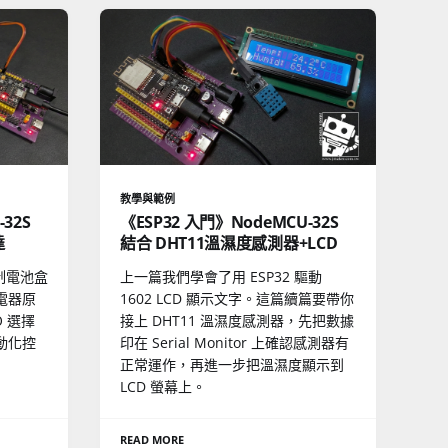
教學與範例
32S
《ESP32 入門》NodeMCU-32S
達
結合 DHT11溫濕度感測器+LCD
制電池盒
上一篇我們學會了用 ESP32 驅動
電器原
1602 LCD 顯示文字。這篇續篇要帶你
 選擇
接上 DHT11 溫濕度感測器，先把數據
動化控
印在 Serial Monitor 上確認感測器有
正常運作，再進一步把溫濕度顯示到
LCD 螢幕上。
READ MORE