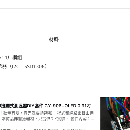
材料
0614）模組
顯示器（I2C，SSD1306）
非接觸式測溫器DIY套件 GY-906+OLED 0.91吋
！數量有限，賣完就要預夠囉！ 程式和線路圖皆由傑
 本商品非醫療器材，只提供DIY實驗。 套件內容：
duino UNO開發板、OLED 0.91吋、原型擴展板、電池