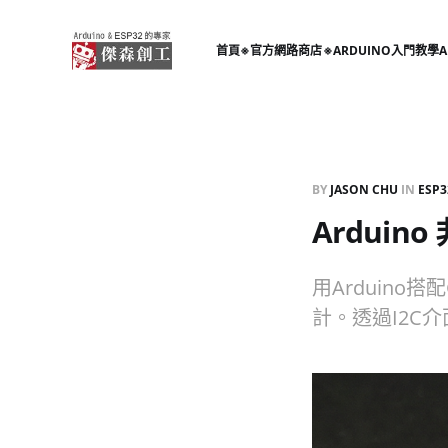
首頁
※官方網路商店※
ARDUINO入門教學
A
BY
JASON CHU
IN
ESP3
Arduino
用Arduino
計。透過I2C