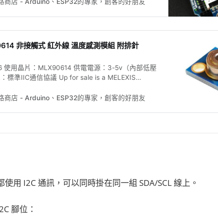
孔長針排母(方便架高MLX90615) 範例程式下載：
路商店 - Arduino、ESP32的專家，創客的好朋友
nner.tw/doc/MLX90615_OLED.zip
90614 非接觸式 紅外線 溫度感測模組 附排針
6 使用晶片：MLX90614 供電電源：3-5v（內部低壓
IIC通信協議 Up for sale is a MELEXIS
-TU-ND non-contact infrared thermometer for
 or any microcontroller that can communicate with
路商店 - Arduino、ESP32的專家，創客的好朋友
 interface. This se
ED 都使用 I2C 通訊，可以同時掛在同一組 SDA/SCL 線上。
 I2C 腳位：