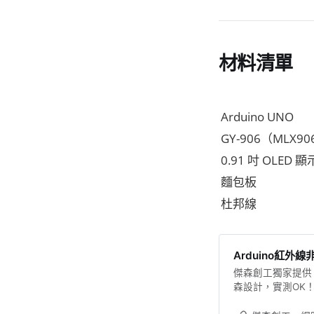
材料清單
Arduino UNO
GY-906（MLX9
0.91 吋 OLED 
麵包板
杜邦線
Arduino紅外線
傑森創工獨家提供
森設計，實測OK！
GY-906模組、Ar