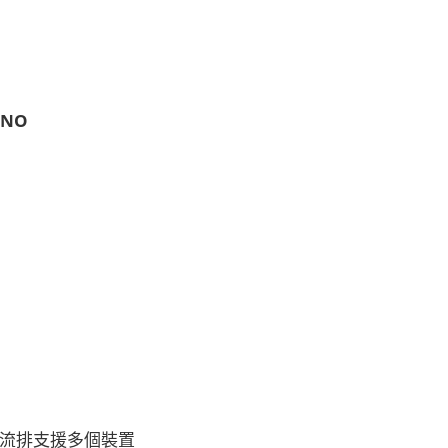
UNO
C 匯流排支援多個裝置