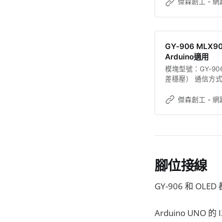
扣、杜邦線足量、4
傑森創工 - 網
http://jmaker.ba
GY-906 MLX
Arduino適用
模塊型號：GY-90
差穩壓） 通信方式：標準
MLX90614ES -000
use with Arduino,
傑森創工 - 網
it through it’s I2C
腳位接線
GY-906 和 OL
Arduino UNO 的