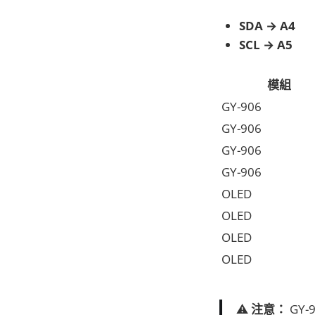
SDA → A4
SCL → A5
模組
GY-906
GY-906
GY-906
GY-906
OLED
OLED
OLED
OLED
⚠️
注意：
GY-