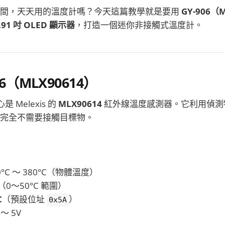
期間，天天用的溫度計嗎？今天這篇教學就是要用
GY-906（
.91 吋 OLED 顯示器
，打造一個迷你非接觸式溫度計。
06（MLX90614）
是 Melexis 的
MLX90614
紅外線溫度感測器。它利用偵測
完全不需要接觸目標物。
°C ～ 380°C（物體溫度）
（0～50°C 範圍）
C
（預設位址
）
0x5A
～ 5V