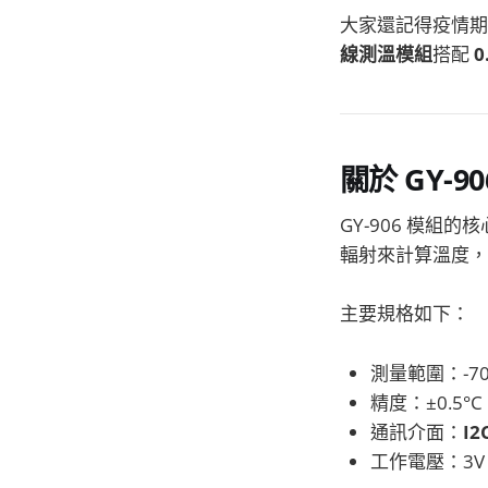
大家還記得疫情
線測溫模組
搭配
0
關於 GY-9
GY-906 模組的核心
輻射來計算溫度，
主要規格如下：
測量範圍：-70
精度：±0.5°C
通訊介面：
I2
工作電壓：3V 