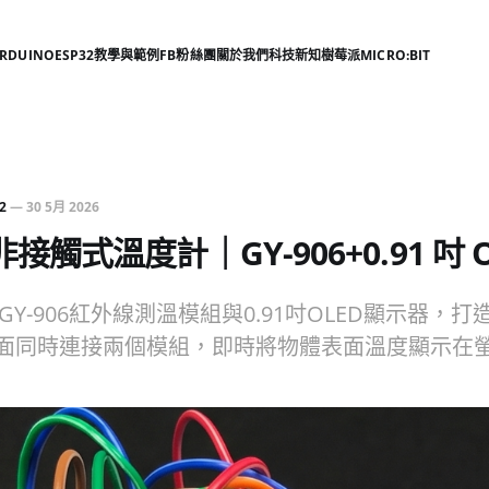
RDUINO
ESP32
教學與範例
FB粉絲團
關於我們
科技新知
樹莓派
MICRO:BIT
2
—
30 5月 2026
 非接觸式溫度計｜GY-906+0.91 吋 
搭配GY-906紅外線測溫模組與0.91吋OLED顯示器，
介面同時連接兩個模組，即時將物體表面溫度顯示在