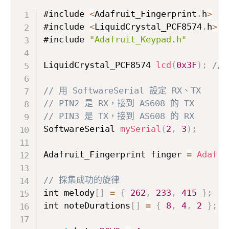
#include 
<
Adafruit_Fingerprint
.
h
>
#include 
<
LiquidCrystal_PCF8574
.
h
>
#include 
"Adafruit_Keypad.h"
LiquidCrystal_PCF8574 
lcd
(
0x3F
)
;
//
// 用 SoftwareSerial 設定 RX、TX
// PIN2 是 RX，接到 AS608 的 TX
// PIN3 是 TX，接到 AS608 的 RX
SoftwareSerial 
mySerial
(
2
,
3
)
;
Adafruit_Fingerprint finger 
=
Adafru
// 採集成功的旋律
int melody
[
]
=
{
262
,
233
,
415
}
;
int noteDurations
[
]
=
{
8
,
4
,
2
}
;