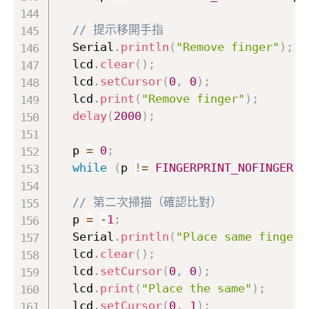
// 提示移開手指
  Serial
.
println
(
"Remove finger"
)
;
  lcd
.
clear
(
)
;
  lcd
.
setCursor
(
0
,
0
)
;
  lcd
.
print
(
"Remove finger"
)
;
delay
(
2000
)
;
  p 
=
0
;
while
(
p 
!=
FINGERPRINT_NOFINGER
)
// 第二次掃描（確認比對）
  p 
=
-
1
;
  Serial
.
println
(
"Place same finger 
  lcd
.
clear
(
)
;
  lcd
.
setCursor
(
0
,
0
)
;
  lcd
.
print
(
"Place the same"
)
;
  lcd
.
setCursor
(
0
,
1
)
;