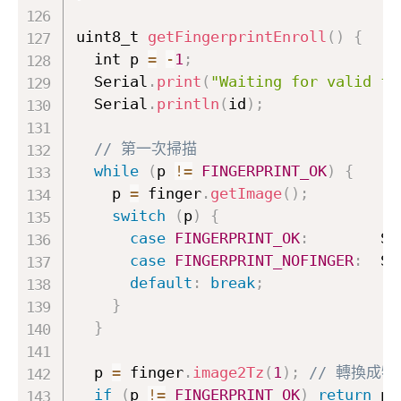
uint8_t 
getFingerprintEnroll
(
)
{
  int p 
=
-
1
;
  Serial
.
print
(
"Waiting for valid fi
  Serial
.
println
(
id
)
;
// 第一次掃描
while
(
p 
!=
FINGERPRINT_OK
)
{
    p 
=
 finger
.
getImage
(
)
;
switch
(
p
)
{
case
FINGERPRINT_OK
:
        Se
case
FINGERPRINT_NOFINGER
:
  Se
default
:
break
;
}
}
  p 
=
 finger
.
image2Tz
(
1
)
;
// 轉換成
if
(
p 
!=
FINGERPRINT_OK
)
return
 p
;