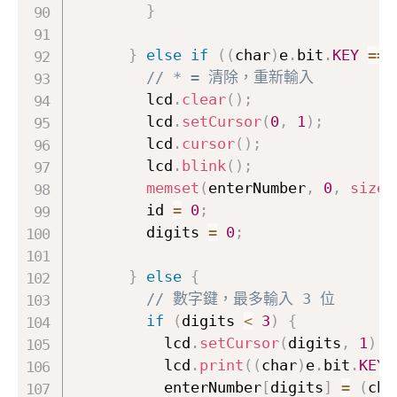
}
}
else
if
(
(
char
)
e
.
bit
.
KEY
==
// * = 清除，重新輸入
        lcd
.
clear
(
)
;
        lcd
.
setCursor
(
0
,
1
)
;
        lcd
.
cursor
(
)
;
        lcd
.
blink
(
)
;
memset
(
enterNumber
,
0
,
sizeo
        id 
=
0
;
        digits 
=
0
;
}
else
{
// 數字鍵，最多輸入 3 位
if
(
digits 
<
3
)
{
          lcd
.
setCursor
(
digits
,
1
)
;
          lcd
.
print
(
(
char
)
e
.
bit
.
KEY
)
          enterNumber
[
digits
]
=
(
cha