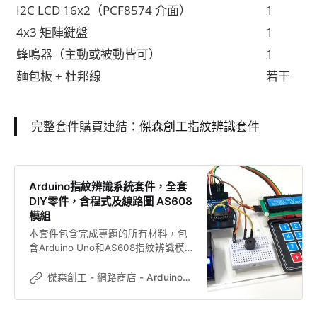
I2C LCD 16x2（PCF8574 介面）
1
4x3 矩陣鍵盤
1
蜂鳴器（主動或被動皆可）
1
麵包板 + 杜邦線
若干
完整套件購買連結：
傑森創工指紋辨識套件
Arduino指紋辨識系統套件，全套
DIY零件，含程式及線路圖 AS608
模組
本套件包含完成專題的所有材料，包
含Arduino Uno和AS608指紋辨識模
組。 主要針對採集指紋進行記錄，並
進行指紋驗証。 範例程式也分成兩
傑森創工 - 網路商店 - Arduino、ESP32的專家，創客的好朋友
支，方便大家學習研究。 建議有一定
Arduino基礎者使用 套件內容：