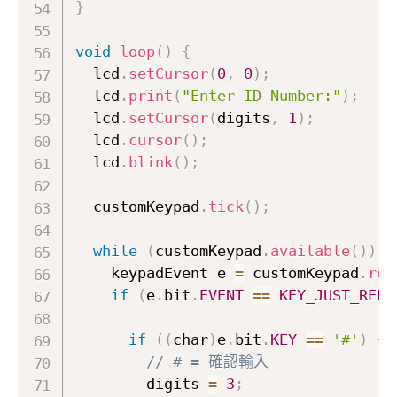
}
void
loop
(
)
{
  lcd
.
setCursor
(
0
,
0
)
;
  lcd
.
print
(
"Enter ID Number:"
)
;
  lcd
.
setCursor
(
digits
,
1
)
;
  lcd
.
cursor
(
)
;
  lcd
.
blink
(
)
;
  customKeypad
.
tick
(
)
;
while
(
customKeypad
.
available
(
)
)
{
    keypadEvent e 
=
 customKeypad
.
rea
if
(
e
.
bit
.
EVENT
==
KEY_JUST_RELE
if
(
(
char
)
e
.
bit
.
KEY
==
'#'
)
{
// # = 確認輸入
        digits 
=
3
;