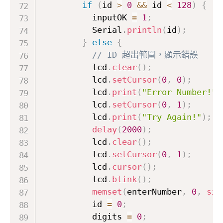
if
(
id 
>
0
&&
 id 
<
128
)
{
          inputOK 
=
1
;
          Serial
.
println
(
id
)
;
}
else
{
// ID 超出範圍，顯示錯誤
          lcd
.
clear
(
)
;
          lcd
.
setCursor
(
0
,
0
)
;
          lcd
.
print
(
"Error Number!"
)
          lcd
.
setCursor
(
0
,
1
)
;
          lcd
.
print
(
"Try Again!"
)
;
delay
(
2000
)
;
          lcd
.
clear
(
)
;
          lcd
.
setCursor
(
0
,
1
)
;
          lcd
.
cursor
(
)
;
          lcd
.
blink
(
)
;
memset
(
enterNumber
,
0
,
siz
          id 
=
0
;
          digits 
=
0
;