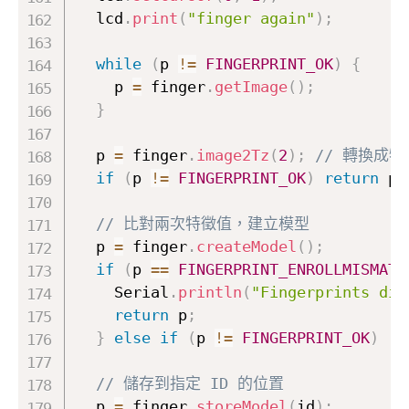
  lcd
.
print
(
"finger again"
)
;
while
(
p 
!=
FINGERPRINT_OK
)
{
    p 
=
 finger
.
getImage
(
)
;
}
  p 
=
 finger
.
image2Tz
(
2
)
;
// 轉換成
if
(
p 
!=
FINGERPRINT_OK
)
return
 p
;
// 比對兩次特徵值，建立模型
  p 
=
 finger
.
createModel
(
)
;
if
(
p 
==
FINGERPRINT_ENROLLMISMATC
    Serial
.
println
(
"Fingerprints did
return
 p
;
}
else
if
(
p 
!=
FINGERPRINT_OK
)
re
// 儲存到指定 ID 的位置
  p 
=
 finger
.
storeModel
(
id
)
;