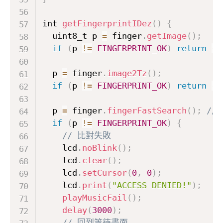
int 
getFingerprintIDez
(
)
{
  uint8_t p 
=
 finger
.
getImage
(
)
;
if
(
p 
!=
FINGERPRINT_OK
)
return
-
1
  p 
=
 finger
.
image2Tz
(
)
;
if
(
p 
!=
FINGERPRINT_OK
)
return
-
1
  p 
=
 finger
.
fingerFastSearch
(
)
;
//
if
(
p 
!=
FINGERPRINT_OK
)
{
// 比對失敗
    lcd
.
noBlink
(
)
;
    lcd
.
clear
(
)
;
    lcd
.
setCursor
(
0
,
0
)
;
    lcd
.
print
(
"ACCESS DENIED!"
)
;
playMusicFail
(
)
;
delay
(
3000
)
;
// 回到等待畫面