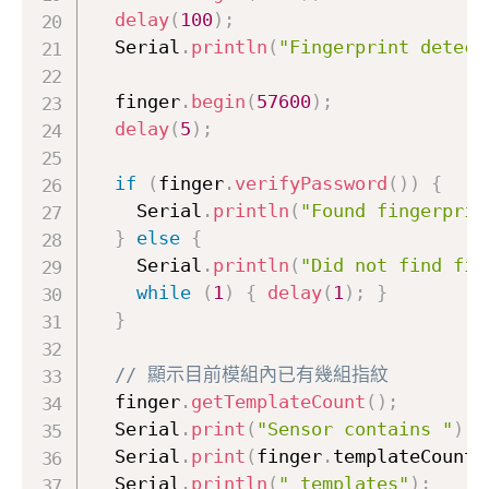
delay
(
100
)
;
  Serial
.
println
(
"Fingerprint detect
  finger
.
begin
(
57600
)
;
delay
(
5
)
;
if
(
finger
.
verifyPassword
(
)
)
{
    Serial
.
println
(
"Found fingerprin
}
else
{
    Serial
.
println
(
"Did not find fin
while
(
1
)
{
delay
(
1
)
;
}
}
// 顯示目前模組內已有幾組指紋
  finger
.
getTemplateCount
(
)
;
  Serial
.
print
(
"Sensor contains "
)
;
  Serial
.
print
(
finger
.
templateCount
)
  Serial
.
println
(
" templates"
)
;