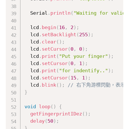
  Serial
.
println
(
"Waiting for valid 
  lcd
.
begin
(
16
,
2
)
;
  lcd
.
setBacklight
(
255
)
;
  lcd
.
clear
(
)
;
  lcd
.
setCursor
(
0
,
0
)
;
  lcd
.
print
(
"Put your finger"
)
;
  lcd
.
setCursor
(
0
,
1
)
;
  lcd
.
print
(
"for indentify.."
)
;
  lcd
.
setCursor
(
15
,
1
)
;
  lcd
.
blink
(
)
;
// 右下角游標閃動，表示
}
void
loop
(
)
{
getFingerprintIDez
(
)
;
delay
(
50
)
;
}