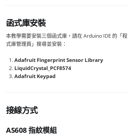
AS608指紋辨識模組,Arduino Uno開
發板,1602 LCD顯示器,壓克力平
台,170孔麵包板,4x3薄膜鍵盤,無源蜂
鳴器,足量杜邦線
函式庫安裝
本教學需要安裝三個函式庫，請在 Arduino IDE 的「程
式庫管理員」搜尋並安裝：
Adafruit Fingerprint Sensor Library
LiquidCrystal_PCF8574
Adafruit Keypad
接線方式
AS608 指紋模組