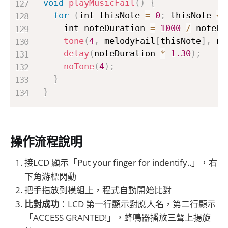
void
playMusicFail
(
)
{
for
(
int thisNote 
=
0
;
 thisNote 
<
    int noteDuration 
=
1000
/
 noteDu
tone
(
4
,
 melodyFail
[
thisNote
]
,
 no
delay
(
noteDuration 
*
1.30
)
;
noTone
(
4
)
;
}
}
操作流程說明
接LCD 顯示「Put your finger for indentify..」，右
下角游標閃動
把手指放到模組上，程式自動開始比對
比對成功
：LCD 第一行顯示對應人名，第二行顯示
「ACCESS GRANTED!」，蜂鳴器播放三聲上揚旋