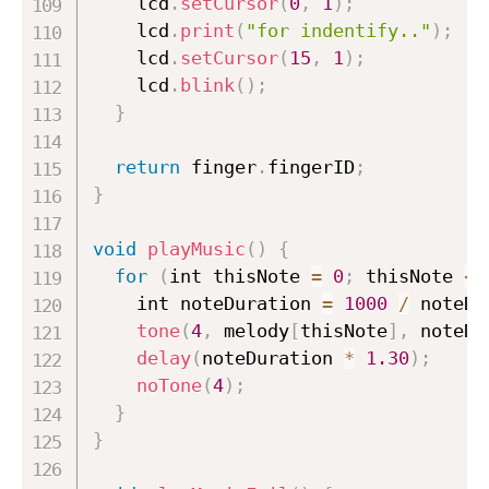
    lcd
.
setCursor
(
0
,
1
)
;
    lcd
.
print
(
"for indentify.."
)
;
    lcd
.
setCursor
(
15
,
1
)
;
    lcd
.
blink
(
)
;
}
return
 finger
.
fingerID
;
}
void
playMusic
(
)
{
for
(
int thisNote 
=
0
;
 thisNote 
<
    int noteDuration 
=
1000
/
 noteDu
tone
(
4
,
 melody
[
thisNote
]
,
 noteDu
delay
(
noteDuration 
*
1.30
)
;
noTone
(
4
)
;
}
}