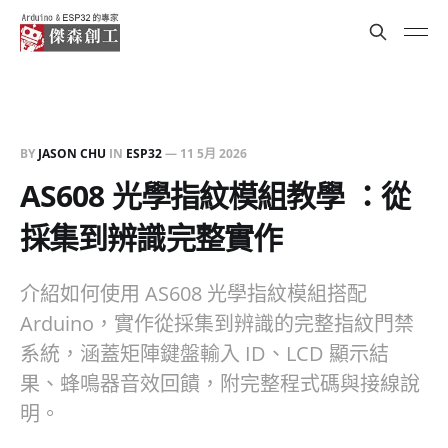
BY
JASON CHU
IN
ESP32
—
11 5月 2026
AS608 光學指紋模組教學 ：從
採集到辨識完整實作
介紹如何使用 AS608 光學指紋模組搭配
Arduino，實作從採集到辨識的完整指紋門禁
系統，涵蓋矩陣鍵盤輸入 ID、LCD 顯示結
果、蜂鳴器音效回饋，附完整程式碼與接線說
明。