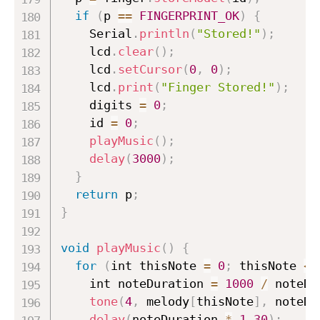
if
(
p 
==
FINGERPRINT_OK
)
{
    Serial
.
println
(
"Stored!"
)
;
    lcd
.
clear
(
)
;
    lcd
.
setCursor
(
0
,
0
)
;
    lcd
.
print
(
"Finger Stored!"
)
;
    digits 
=
0
;
    id 
=
0
;
playMusic
(
)
;
delay
(
3000
)
;
}
return
 p
;
}
void
playMusic
(
)
{
for
(
int thisNote 
=
0
;
 thisNote 
<
    int noteDuration 
=
1000
/
 noteDu
tone
(
4
,
 melody
[
thisNote
]
,
 noteDu
delay
(
noteDuration 
*
1.30
)
;