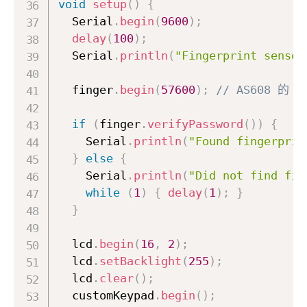
void
setup
(
)
{
  Serial
.
begin
(
9600
)
;
delay
(
100
)
;
  Serial
.
println
(
"Fingerprint sensor
  finger
.
begin
(
57600
)
;
// AS608 的 B
if
(
finger
.
verifyPassword
(
)
)
{
    Serial
.
println
(
"Found fingerprin
}
else
{
    Serial
.
println
(
"Did not find fin
while
(
1
)
{
delay
(
1
)
;
}
}
  lcd
.
begin
(
16
,
2
)
;
  lcd
.
setBacklight
(
255
)
;
  lcd
.
clear
(
)
;
  customKeypad
.
begin
(
)
;