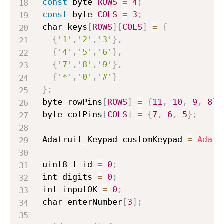
const
 byte 
ROWS
=
4
;
const
 byte 
COLS
=
3
;
char keys
[
ROWS
]
[
COLS
]
=
{
{
'1'
,
'2'
,
'3'
}
,
{
'4'
,
'5'
,
'6'
}
,
{
'7'
,
'8'
,
'9'
}
,
{
'*'
,
'0'
,
'#'
}
}
;
byte rowPins
[
ROWS
]
=
{
11
,
10
,
9
,
8
}
;
byte colPins
[
COLS
]
=
{
7
,
6
,
5
}
;
Adafruit_Keypad customKeypad 
=
Adafr
uint8_t id 
=
0
;
int digits 
=
0
;
int inputOK 
=
0
;
char enterNumber
[
3
]
;