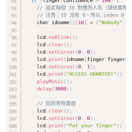
if
(
finger
.
confidence 
>
100
)
{
// 設定每個 ID 對應的人名（請依實際
// 注意：ID 沒有 0，所以 index 0 
    char idname
[
]
[
16
]
=
{
"Nobody"
,
"
    lcd
.
noBlink
(
)
;
    lcd
.
clear
(
)
;
    lcd
.
setCursor
(
0
,
0
)
;
    lcd
.
print
(
idname
[
finger
.
fingerID
    lcd
.
setCursor
(
0
,
1
)
;
    lcd
.
print
(
"ACCESS GRANTED!"
)
;
playMusic
(
)
;
delay
(
3000
)
;
// 回到等待畫面
    lcd
.
clear
(
)
;
    lcd
.
setCursor
(
0
,
0
)
;
    lcd
.
print
(
"Put your finger"
)
;