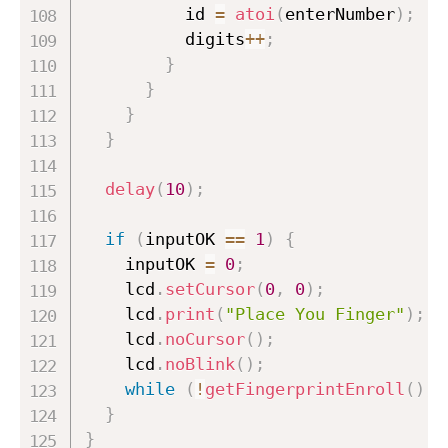
          id 
=
atoi
(
enterNumber
)
;
          digits
++
;
}
}
}
}
delay
(
10
)
;
if
(
inputOK 
==
1
)
{
    inputOK 
=
0
;
    lcd
.
setCursor
(
0
,
0
)
;
    lcd
.
print
(
"Place You Finger"
)
;
    lcd
.
noCursor
(
)
;
    lcd
.
noBlink
(
)
;
while
(
!
getFingerprintEnroll
(
)
)
;
}
}