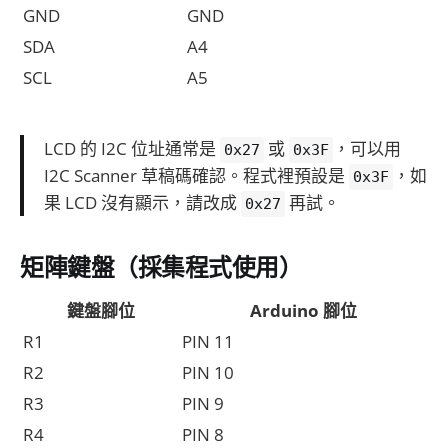
GND
GND
SDA
A4
SCL
A5
LCD 的 I2C 位址通常是
或
，可以用
0x27
0x3F
I2C Scanner 草稿碼確認。程式裡預設是
，如
0x3F
果 LCD 沒有顯示，請改成
再試。
0x27
矩陣鍵盤（採集程式使用）
鍵盤腳位
Arduino 腳位
R1
PIN 11
R2
PIN 10
R3
PIN 9
R4
PIN 8