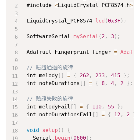
#include 
<
LiquidCrystal_PCF8574
.
h
>
LiquidCrystal_PCF8574 
lcd
(
0x3F
)
;
SoftwareSerial 
mySerial
(
2
,
3
)
;
Adafruit_Fingerprint finger 
=
Adafru
// 驗證通過的旋律
int melody
[
]
=
{
262
,
233
,
415
}
;
int noteDurations
[
]
=
{
8
,
4
,
2
}
;
// 驗證失敗的旋律
int melodyFail
[
]
=
{
110
,
55
}
;
int noteDurationsFail
[
]
=
{
12
,
2
}
;
void
setup
(
)
{
  Serial
.
begin
(
9600
)
;