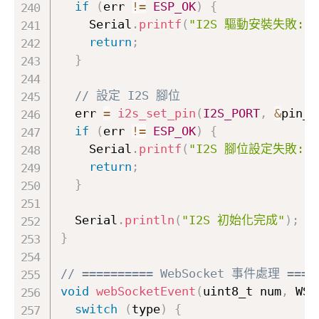
if
(
err 
!=
ESP_OK
)
{
    Serial
.
printf
(
"I2S 驅動安裝失敗: %
return
;
}
// 設定 I2S 腳位
  err 
=
i2s_set_pin
(
I2S_PORT
,
&
pin_c
if
(
err 
!=
ESP_OK
)
{
    Serial
.
printf
(
"I2S 腳位設定失敗: %
return
;
}
  Serial
.
println
(
"I2S 初始化完成"
)
;
}
// ========== WebSocket 事件處理 ====
void
webSocketEvent
(
uint8_t num
,
 WSt
switch
(
type
)
{