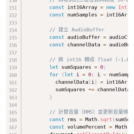
const
 int16Array 
=
new
Int16
const
 numSamples 
=
 int16Arra
// 建立 AudioBuffer
const
 audioBuffer 
=
 audioCtx
const
 channelData 
=
 audioBuf
// 將 int16 轉成 float（-1.0 
let
 sumSquares 
=
0
;
for
(
let
 i 
=
0
;
 i 
<
 numSampl
          channelData
[
i
]
=
 int16Arra
          sumSquares 
+=
 channelData
[
}
// 計算音量（RMS）並更新音量條
const
 rms 
=
 Math
.
sqrt
(
sumSqu
const
 volumePercent 
=
 Math
.
m