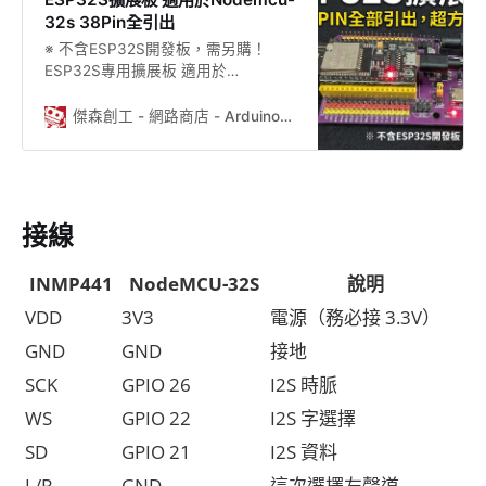
控制器，無需使用用於系統中的音頻
32s 38Pin全引出
編解碼器。INMP441具有高信噪比，
※ 不含ESP32S開發板，需另購！
是一款出色的選擇近場應用。
ESP32S專用擴展板 適用於
INMP441具有扁平寬帶頻率響應，導
Nodemcu-32s，其它型號都不相容
致自然聲音高清晰度。 產品特性： 1.
哦！請留意。 38Pin全引出，無敵方
傑森創工 - 網路商店 - Arduino、ESP32的專家，創客的好朋友
具有高精度24位數據的數字I²S接
便！
接線
INMP441
NodeMCU-32S
說明
VDD
3V3
電源（務必接 3.3V）
GND
GND
接地
SCK
GPIO 26
I2S 時脈
WS
GPIO 22
I2S 字選擇
SD
GPIO 21
I2S 資料
L/R
GND
這次選擇左聲道