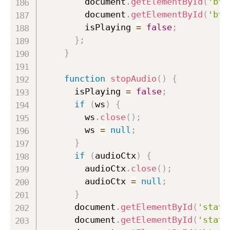
        document
.
getElementById
(
'btn
        document
.
getElementById
(
'btn
        isPlaying 
=
false
;
}
;
}
function
stopAudio
(
)
{
      isPlaying 
=
false
;
if
(
ws
)
{
        ws
.
close
(
)
;
        ws 
=
null
;
}
if
(
audioCtx
)
{
        audioCtx
.
close
(
)
;
        audioCtx 
=
null
;
}
      document
.
getElementById
(
'statu
      document
.
getElementById
(
'statu