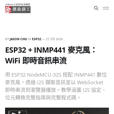
BY
JASON CHU
IN
ESP32
—
27 3月 2026
ESP32 + INMP441 麥克風：
WiFi 即時音訊串流
用 ESP32 NodeMCU-32S 搭配 INMP441 數位
麥克風，透過 I2S 擷取音訊並以 WebSocket
即時串流到瀏覽器播放。教學涵蓋 I2S 協定、
位元轉換完整指南與完整程式碼。