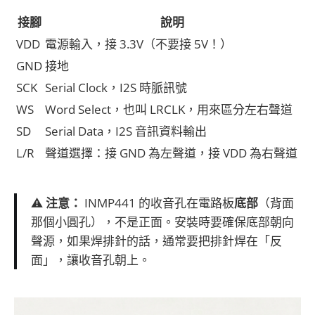
接腳
說明
VDD
電源輸入，接 3.3V（不要接 5V！）
GND
接地
SCK
Serial Clock，I2S 時脈訊號
WS
Word Select，也叫 LRCLK，用來區分左右聲道
SD
Serial Data，I2S 音訊資料輸出
L/R
聲道選擇：接 GND 為左聲道，接 VDD 為右聲道
⚠️
注意：
INMP441 的收音孔在電路板
底部
（背面
那個小圓孔），不是正面。安裝時要確保底部朝向
聲源，如果焊排針的話，通常要把排針焊在「反
面」，讓收音孔朝上。