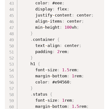
      color
:
 #eee
;
      display
:
 flex
;
      justify
-
content
:
 center
;
      align
-
items
:
 center
;
      min
-
height
:
100
vh
;
}
.
container 
{
      text
-
align
:
 center
;
      padding
:
2
rem
;
}
    h1 
{
      font
-
size
:
1.5
rem
;
      margin
-
bottom
:
1
rem
;
      color
:
 #e94560
;
}
.
status 
{
      font
-
size
:
1
rem
;
      margin
-
bottom
:
1.5
rem
;