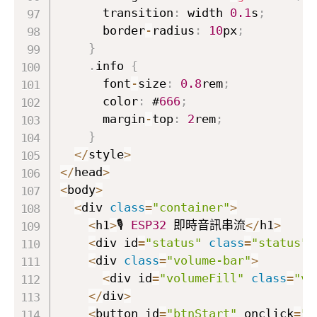
      transition
:
 width 
0.1
s
;
      border
-
radius
:
10
px
;
}
.
info 
{
      font
-
size
:
0.8
rem
;
      color
:
 #
666
;
      margin
-
top
:
2
rem
;
}
<
/
style
>
<
/
head
>
<
body
>
<
div 
class
=
"container"
>
<
h1
>
🎙️ 
ESP32
 即時音訊串流
<
/
h1
>
<
div id
=
"status"
class
=
"status"
>
<
div 
class
=
"volume-bar"
>
<
div id
=
"volumeFill"
class
=
"vo
<
/
div
>
<
button id
=
"btnStart"
 onclick
=
"s