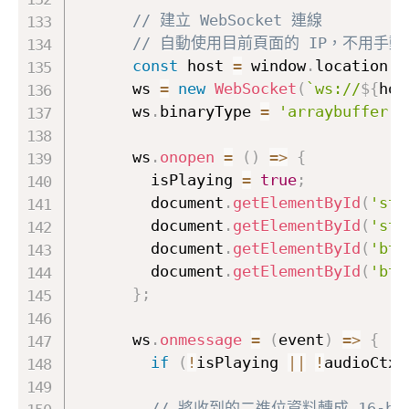
// 建立 WebSocket 連線
// 自動使用目前頁面的 IP，不用手動
const
 host 
=
 window
.
location
.
h
      ws 
=
new
WebSocket
(
`ws://
${
hos
      ws
.
binaryType 
=
'arraybuffer'
;
      ws
.
onopen
=
(
)
=>
{
        isPlaying 
=
true
;
        document
.
getElementById
(
'sta
        document
.
getElementById
(
'sta
        document
.
getElementById
(
'btn
        document
.
getElementById
(
'btn
}
;
      ws
.
onmessage
=
(
event
)
=>
{
if
(
!
isPlaying 
||
!
audioCtx
)
// 將收到的二進位資料轉成 16-bi