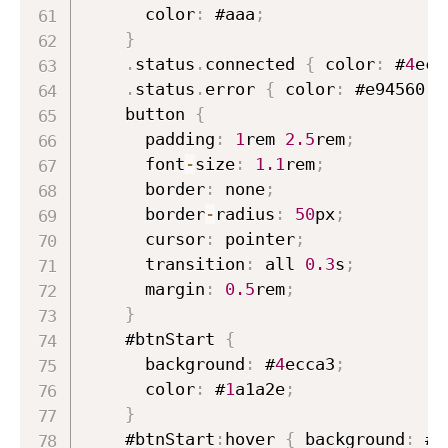
      color
:
 #aaa
;
}
.
status
.
connected 
{
 color
:
 #
4
ecc
.
status
.
error 
{
 color
:
 #e94560
;
    button 
{
      padding
:
1
rem 
2.5
rem
;
      font
-
size
:
1.1
rem
;
      border
:
 none
;
      border
-
radius
:
50
px
;
      cursor
:
 pointer
;
      transition
:
 all 
0.3
s
;
      margin
:
0.5
rem
;
}
    #btnStart 
{
      background
:
 #
4
ecca3
;
      color
:
 #
1
a1a2e
;
}
    #btnStart
:
hover 
{
 background
:
 #
3