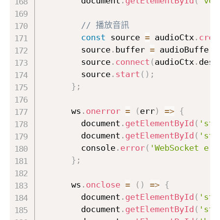
        document
.
getElementById
(
'vol
// 播放音訊
const
 source 
=
 audioCtx
.
crea
        source
.
buffer 
=
 audioBuffer
;
        source
.
connect
(
audioCtx
.
dest
        source
.
start
(
)
;
}
;
      ws
.
onerror
=
(
err
)
=>
{
        document
.
getElementById
(
'sta
        document
.
getElementById
(
'sta
        console
.
error
(
'WebSocket err
}
;
      ws
.
onclose
=
(
)
=>
{
        document
.
getElementById
(
'sta
        document
.
getElementById
(
'sta