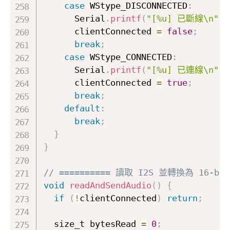
case
 WStype_DISCONNECTED
:
      Serial
.
printf
(
"[%u] 已斷線\n"
,
 
      clientConnected 
=
false
;
break
;
case
 WStype_CONNECTED
:
      Serial
.
printf
(
"[%u] 已連線\n"
,
 
      clientConnected 
=
true
;
break
;
default
:
break
;
}
}
// ========== 讀取 I2S 並轉換為 16-bit 
void
readAndSendAudio
(
)
{
if
(
!
clientConnected
)
return
;
  size_t bytesRead 
=
0
;