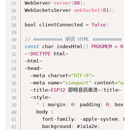
WebServer 
server
(
80
)
;
WebSocketsServer 
webSocket
(
81
)
;
bool clientConnected 
=
false
;
// ========== 網頁 HTML ==========
const
 char indexHtml
[
]
PROGMEM
=
R
"
r
<
!
DOCTYPE
 html
>
<
html
>
<
head
>
<
meta charset
=
"UTF-8"
>
<
meta name
=
"viewport"
 content
=
"wid
<
title
>
ESP32
 即時音訊串流
<
/
title
>
<
style
>
*
{
 margin
:
0
;
 padding
:
0
;
 box
-
s
    body 
{
      font
-
family
:
-
apple
-
system
,
 Bl
      background
:
 #
1
a1a2e
;