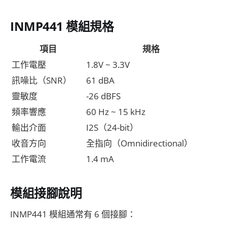
INMP441 模組規格
項目
規格
工作電壓
1.8V ~ 3.3V
訊噪比（SNR）
61 dBA
靈敏度
-26 dBFS
頻率響應
60 Hz ~ 15 kHz
輸出介面
I2S（24-bit）
收音方向
全指向（Omnidirectional）
工作電流
1.4 mA
模組接腳說明
INMP441 模組通常有 6 個接腳：