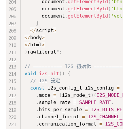
      document
.
getElementById
(
'btnSt
      document
.
getElementById
(
'btnSt
      document
.
getElementById
(
'volum
}
<
/
script
>
<
/
body
>
<
/
html
>
)
rawliteral"
;
// ========== I2S 初始化 ==========
void
i2sInit
(
)
{
// I2S 設定
const
 i2s_config_t i2s_config 
=
{
.
mode 
=
(
i2s_mode_t
)
(
I2S_MODE_MA
.
sample_rate 
=
SAMPLE_RATE
,
.
bits_per_sample 
=
I2S_BITS_PER_
.
channel_format 
=
I2S_CHANNEL_FM
.
communication_format 
=
I2S_COMM