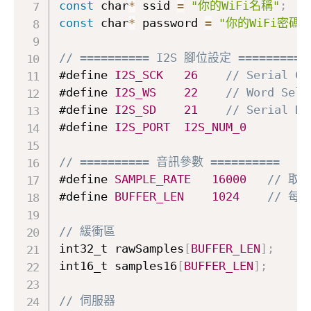
const
 char
*
 ssid 
=
"你的WiFi名稱"
;
const
 char
*
 password 
=
"你的WiFi密碼"
// ========== I2S 腳位設定 ==========
#define 
I2S_SCK
26
// Serial Cl
#define 
I2S_WS
22
// Word Sele
#define 
I2S_SD
21
// Serial Da
#define 
I2S_PORT
I2S_NUM_0
// ========== 音訊參數 ==========
#define 
SAMPLE_RATE
16000
// 取
#define 
BUFFER_LEN
1024
// 每
// 緩衝區
int32_t rawSamples
[
BUFFER_LEN
]
;
int16_t samples16
[
BUFFER_LEN
]
;
// 伺服器