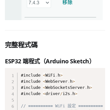
完整程式碼
ESP32 端程式（Arduino Sketch）
#include 
<
WiFi
.
h
>
#include 
<
WebServer
.
h
>
#include 
<
WebSocketsServer
.
h
>
#include 
<
driver
/
i2s
.
h
>
// ========== WiFi 設定 ==========