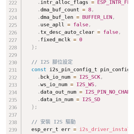
.
intr_alloc_flags 
=
ESP_INTR_FLA
.
dma_buf_count 
=
8
,
.
dma_buf_len 
=
BUFFER_LEN
,
.
use_apll 
=
false
,
.
tx_desc_auto_clear 
=
false
,
.
fixed_mclk 
=
0
}
;
// I2S 腳位設定
const
 i2s_pin_config_t pin_config 
.
bck_io_num 
=
I2S_SCK
,
.
ws_io_num 
=
I2S_WS
,
.
data_out_num 
=
I2S_PIN_NO_CHANG
.
data_in_num 
=
I2S_SD
}
;
// 安裝 I2S 驅動
  esp_err_t err 
=
i2s_driver_install