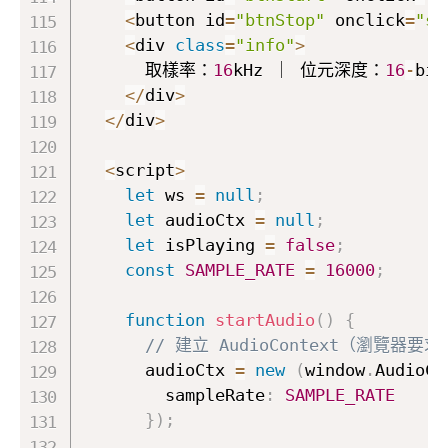
<
button id
=
"btnStop"
 onclick
=
"st
<
div 
class
=
"info"
>
      取樣率：
16
kHz ｜ 位元深度：
16
-
bi
<
/
div
>
<
/
div
>
<
script
>
let
 ws 
=
null
;
let
 audioCtx 
=
null
;
let
 isPlaying 
=
false
;
const
SAMPLE_RATE
=
16000
;
function
startAudio
(
)
{
// 建立 AudioContext（瀏覽
      audioCtx 
=
new
(
window
.
AudioCo
        sampleRate
:
SAMPLE_RATE
}
)
;