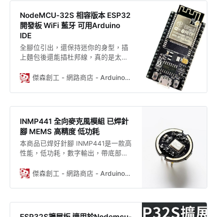
NodeMCU-32S 相容版本 ESP32
開發板 WiFi 藍牙 可用Arduino
IDE
全腳位引出，還保持迷你的身型，插
上麵包後還能插杜邦線，真的是太棒
了！ 和NodeMCU V2幾乎一樣尺寸！
有5V供電輸出，非常方便！ 有了
傑森創工 - 網路商店 - Arduino、ESP32的專家，創客的好朋友
ESP32開發板，真的可以忘記原來的
那些Arduino板子了！ 可以用Arduino
IDE開發，但效能更強大，還內建WiFi
傑森實測記錄，大家可以到 F 粉 絲
INMP441 全向麥克風模組 已焊針
團 B 看貼文哦！ ESP32-D0WDQ6 內
腳 MEMS 高精度 低功耗
置兩個低功耗 Xtensa® 32-bit LX6
本商品已焊好針腳 INMP441是一款高
MCU。片上存儲包括： • 448 KB 的
性能，低功耗，數字輸出，帶底部端
ROM，用於程序啟動和內核功能
口的全向MEMS麥克風。該 完整的
INMP441解決方案由一個MEMS傳感
傑森創工 - 網路商店 - Arduino、ESP32的專家，創客的好朋友
器，信號組成調節，模數轉換器，抗
混疊濾波器，電源管理和行業標准的
24位I²S接口。I²S接口允許INMP441
直接連接到數字處理器，如DSP和微
ESP32S擴展板 適用於Nodemcu-