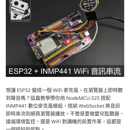
想讓 ESP32 變成一個 WiFi 麥克風，在瀏覽器上即時聽
到聲音嗎？這篇教學帶你用 NodeMCU-32S 搭配
INMP441 數位麥克風模組，透過 WebSocket 將音訊
即時串流到網頁瀏覽器播放。不管是要做嬰兒監聽器、
遠端環境監控，還是 WiFi 對講機的前置作業，這都是
一個很好的起點。