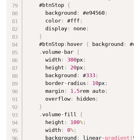
    #btnStop 
{
      background
:
 #e94560
;
      color
:
 #fff
;
      display
:
 none
;
}
    #btnStop
:
hover 
{
 background
:
 #d6
.
volume
-
bar 
{
      width
:
300
px
;
      height
:
20
px
;
      background
:
 #
333
;
      border
-
radius
:
10
px
;
      margin
:
1.5
rem auto
;
      overflow
:
 hidden
;
}
.
volume
-
fill 
{
      height
:
100
%
;
      width
:
0
%
;
      background
:
 linear
-
gradient
(
90