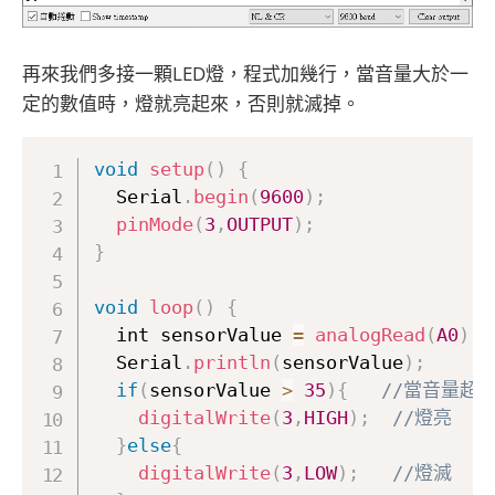
再來我們多接一顆LED燈，程式加幾行，當音量大於一
定的數值時，燈就亮起來，否則就滅掉。
void
setup
(
)
{
  Serial
.
begin
(
9600
)
;
pinMode
(
3
,
OUTPUT
)
;
}
void
loop
(
)
{
  int sensorValue 
=
analogRead
(
A0
)
;
  Serial
.
println
(
sensorValue
)
;
if
(
sensorValue 
>
35
)
{
//當音量超
digitalWrite
(
3
,
HIGH
)
;
//燈亮
}
else
{
digitalWrite
(
3
,
LOW
)
;
//燈滅