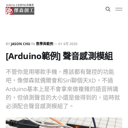
BY
JASON CHU
IN
教學與範例
—
01 4月 2020
[Arduino範例] 聲音感測模組
不管你是用哪款手機，應該都有聲控的功能
吧，像傑森就偶爾會和Siri聊個天XD。不過
Arduino基本上是不會拿來做複雜的語音辨識
的，但偵測聲音的大小還是做得到的，這時就
必須配合聲音感測模組了。