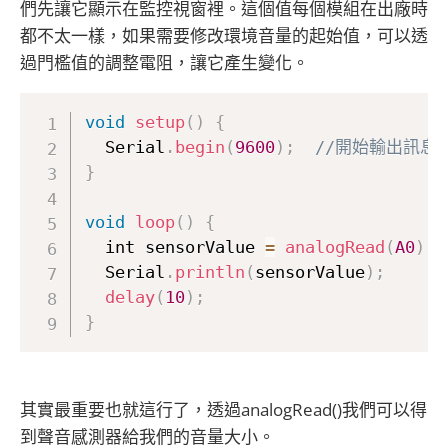
們先讓它顯示在監控視窗裡。這個值每個模組在出廠時
都不太一樣，如果需要修改環境音量的起始值，可以透
過門檻值的調整電阻，讓它產生變化。
void
setup
(
)
{
  Serial
.
begin
(
9600
)
;
//開始輸出訊息
}
void
loop
(
)
{
  int sensorValue 
=
analogRead
(
A0
)
;
  Serial
.
println
(
sensorValue
)
;
delay
(
10
)
;
}
其實最重要也就這行了，透過analogRead()我們可以得
到聲音感測器給我們的音量大小。