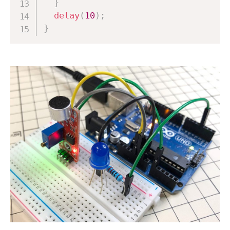
}
delay
(
10
)
;
}