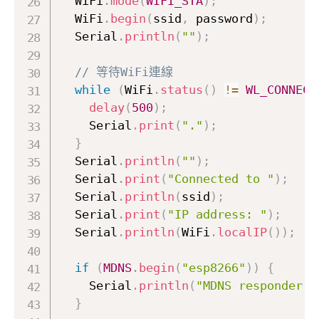
  WiFi
.
mode
(
WIFI_STA
)
;
  WiFi
.
begin
(
ssid
,
 password
)
;
  Serial
.
println
(
""
)
;
// 等待WiFi連線
while
(
WiFi
.
status
(
)
!=
WL_CONNECT
delay
(
500
)
;
    Serial
.
print
(
"."
)
;
}
  Serial
.
println
(
""
)
;
  Serial
.
print
(
"Connected to "
)
;
  Serial
.
println
(
ssid
)
;
  Serial
.
print
(
"IP address: "
)
;
  Serial
.
println
(
WiFi
.
localIP
(
)
)
;
if
(
MDNS
.
begin
(
"esp8266"
)
)
{
    Serial
.
println
(
"MDNS responder s
}