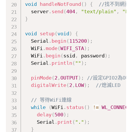
void
handleNotFound
(
)
{
//找不到網頁
  server
.
send
(
404
,
"text/plain"
,
"Fi
}
void
setup
(
void
)
{
  Serial
.
begin
(
115200
)
;
  WiFi
.
mode
(
WIFI_STA
)
;
  WiFi
.
begin
(
ssid
,
 password
)
;
  Serial
.
println
(
""
)
;
pinMode
(
2
,
OUTPUT
)
;
//設定GPIO2為OUT
digitalWrite
(
2
,
LOW
)
;
//熄滅LED
// 等待WiFi連線
while
(
WiFi
.
status
(
)
!=
WL_CONNECT
delay
(
500
)
;
    Serial
.
print
(
"."
)
;
}