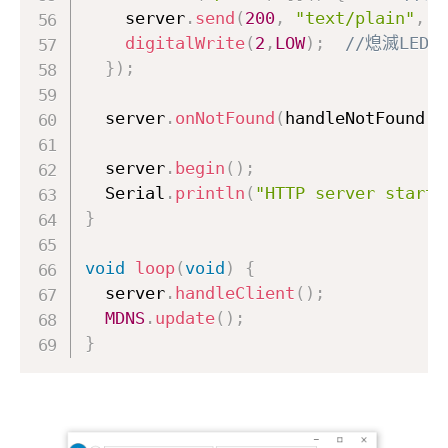
    server
.
send
(
200
,
"text/plain"
,
"
digitalWrite
(
2
,
LOW
)
;
//熄滅LED
}
)
;
  server
.
onNotFound
(
handleNotFound
)
;
  server
.
begin
(
)
;
  Serial
.
println
(
"HTTP server starte
}
void
loop
(
void
)
{
  server
.
handleClient
(
)
;
MDNS
.
update
(
)
;
}