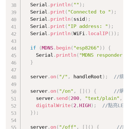
  Serial
.
println
(
""
)
;
  Serial
.
print
(
"Connected to "
)
;
  Serial
.
println
(
ssid
)
;
  Serial
.
print
(
"IP address: "
)
;
  Serial
.
println
(
WiFi
.
localIP
(
)
)
;
if
(
MDNS
.
begin
(
"esp8266"
)
)
{
    Serial
.
println
(
"MDNS responder s
}
  server
.
on
(
"/"
,
 handleRoot
)
;
//綁
  server
.
on
(
"/on"
,
[
]
(
)
{
//網
    server
.
send
(
200
,
"text/plain"
,
"
digitalWrite
(
2
,
HIGH
)
;
//點亮LED
}
)
;
  server
.
on
(
"/off"
,
[
]
(
)
{
//網