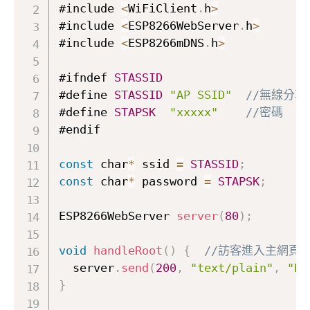
#include 
<
WiFiClient
.
h
>
#include 
<
ESP8266WebServer
.
h
>
#include 
<
ESP8266mDNS
.
h
>
#ifndef 
STASSID
#define 
STASSID
"AP SSID"
//無線分
#define 
STAPSK
"xxxxx"
//密碼
#endif

const
 char
*
 ssid 
=
STASSID
;
const
 char
*
 password 
=
STAPSK
;
ESP8266WebServer 
server
(
80
)
;
void
handleRoot
(
)
{
//訪客進入主網頁
  server
.
send
(
200
,
"text/plain"
,
"He
}