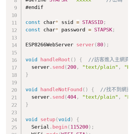
#endif

const
 char
*
 ssid 
=
STASSID
;
const
 char
*
 password 
=
STAPSK
;
ESP8266WebServer 
server
(
80
)
;
void
handleRoot
(
)
{
//訪客進入主網頁
  server
.
send
(
200
,
"text/plain"
,
"He
}
void
handleNotFound
(
)
{
//找不到網頁
  server
.
send
(
404
,
"text/plain"
,
"Fi
}
void
setup
(
void
)
{
  Serial
.
begin
(
115200
)
;