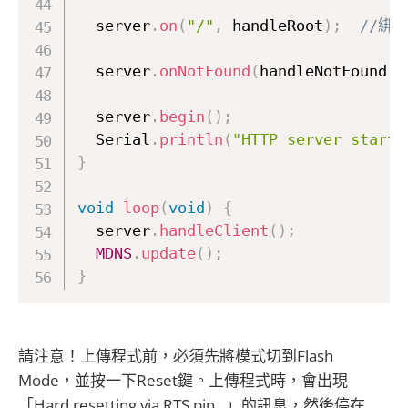
  server
.
on
(
"/"
,
 handleRoot
)
;
//綁
  server
.
onNotFound
(
handleNotFound
)
;
  server
.
begin
(
)
;
  Serial
.
println
(
"HTTP server starte
}
void
loop
(
void
)
{
  server
.
handleClient
(
)
;
MDNS
.
update
(
)
;
}
請注意！上傳程式前，必須先將模式切到Flash
Mode，並按一下Reset鍵。上傳程式時，會出現
「Hard resetting via RTS pin...」的訊息，然後停在