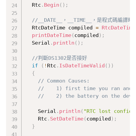
  Rtc
.
Begin
(
)
;
//__DATE__，__TIME__，是程式碼編譯
  RtcDateTime compiled 
=
RtcDateTime
printDateTime
(
compiled
)
;
  Serial
.
println
(
)
;
//判斷DS1302是否接好
if
(
!
Rtc
.
IsDateTimeValid
(
)
)
{
// Common Causes:
//    1) first time you ran and 
//    2) the battery on the devi
    Serial
.
println
(
"RTC lost confide
    Rtc
.
SetDateTime
(
compiled
)
;
}