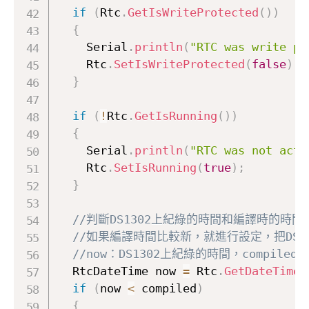
if
(
Rtc
.
GetIsWriteProtected
(
)
)
{
    Serial
.
println
(
"RTC was write pr
    Rtc
.
SetIsWriteProtected
(
false
)
;
}
if
(
!
Rtc
.
GetIsRunning
(
)
)
{
    Serial
.
println
(
"RTC was not acti
    Rtc
.
SetIsRunning
(
true
)
;
}
//判斷DS1302上紀綠的時間和編譯時的時
//如果編譯時間比較新，就進行設定，把DS1
//now：DS1302上紀綠的時間，compile
  RtcDateTime now 
=
 Rtc
.
GetDateTime
(
if
(
now 
<
 compiled
)
{