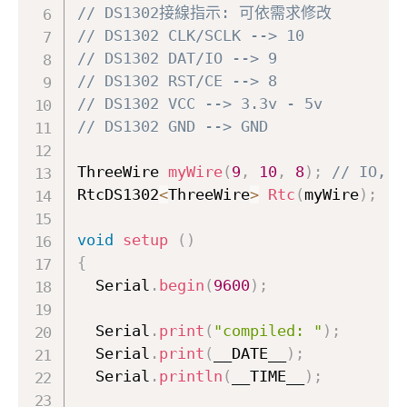
// DS1302接線指示: 可依需求修改
// DS1302 CLK/SCLK --> 10
// DS1302 DAT/IO --> 9
// DS1302 RST/CE --> 8
// DS1302 VCC --> 3.3v - 5v
// DS1302 GND --> GND
ThreeWire 
myWire
(
9
,
10
,
8
)
;
// IO, S
RtcDS1302
<
ThreeWire
>
Rtc
(
myWire
)
;
void
setup
(
)
{
  Serial
.
begin
(
9600
)
;
  Serial
.
print
(
"compiled: "
)
;
  Serial
.
print
(
__DATE__
)
;
  Serial
.
println
(
__TIME__
)
;