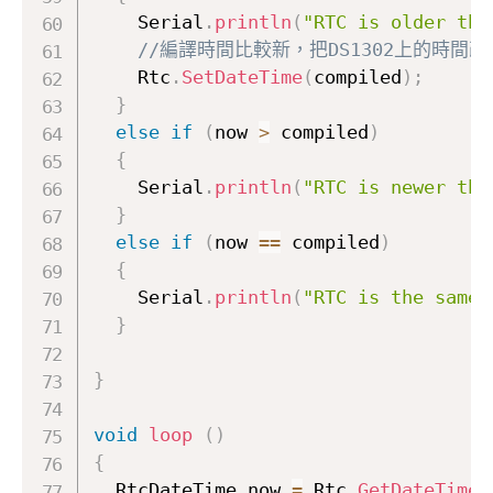
    Serial
.
println
(
"RTC is older tha
//編譯時間比較新，把DS1302上的時間
    Rtc
.
SetDateTime
(
compiled
)
;
}
else
if
(
now 
>
 compiled
)
{
    Serial
.
println
(
"RTC is newer tha
}
else
if
(
now 
==
 compiled
)
{
    Serial
.
println
(
"RTC is the same 
}
}
void
loop
(
)
{
  RtcDateTime now 
=
 Rtc
.
GetDateTime
(