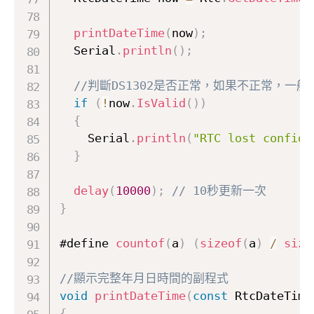
printDateTime
(
now
)
;
  Serial
.
println
(
)
;
//判斷DS1302是否正常，如果不正常，一
if
(
!
now
.
IsValid
(
)
)
{
    Serial
.
println
(
"RTC lost confide
}
delay
(
10000
)
;
// 10秒更新一次
}
#define 
countof
(
a
)
(
sizeof
(
a
)
/
size
//顯示完整年月日時間的副程式  
void
printDateTime
(
const
 RtcDateTime
{