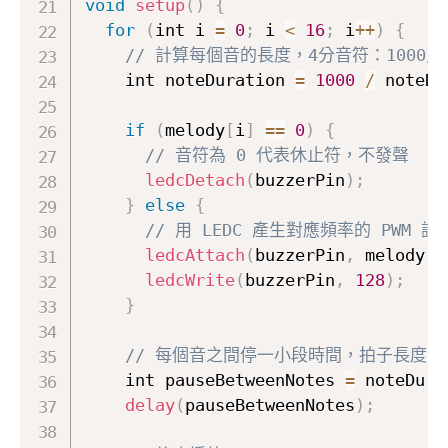
void
setup
(
)
{
for
(
int i 
=
0
;
 i 
<
16
;
 i
++
)
{
// 計算每個音的長度，4分音符：1000/4=
    int noteDuration 
=
1000
/
 noteDu
if
(
melody
[
i
]
==
0
)
{
// 音符為 0 代表休止符，不發聲
ledcDetach
(
buzzerPin
)
;
}
else
{
// 用 LEDC 產生對應頻率的 PWM 訊
ledcAttach
(
buzzerPin
,
 melody
[
i
ledcWrite
(
buzzerPin
,
128
)
;
}
// 每個音之間停一小段時間，拍子長度的 
    int pauseBetweenNotes 
=
 noteDura
delay
(
pauseBetweenNotes
)
;