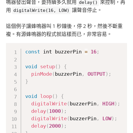
鳴器發出聲音，要持續多久就用
來控制，再
delay()
用
讓聲音停止。
digitalWrite(16, LOW)
這個例子讓蜂鳴器叫 1 秒鐘後，停 2 秒，然後不斷重
複。有源蜂鳴器的程式就這樣而已，非常容易。
const
 int buzzerPin 
=
16
;
void
setup
(
)
{
pinMode
(
buzzerPin
,
OUTPUT
)
;
}
void
loop
(
)
{
digitalWrite
(
buzzerPin
,
HIGH
)
;
delay
(
1000
)
;
/
digitalWrite
(
buzzerPin
,
LOW
)
;
delay
(
2000
)
;
/