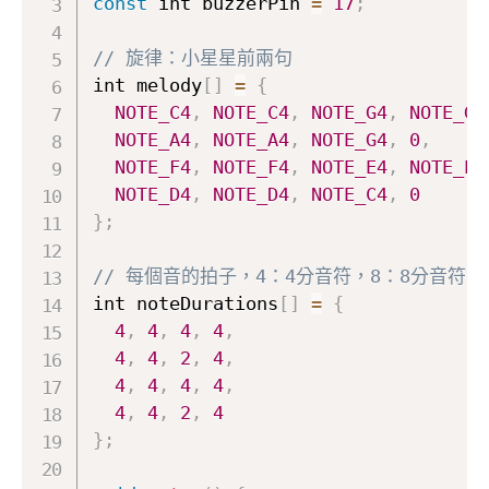
const
 int buzzerPin 
=
17
;
// 旋律：小星星前兩句
int melody
[
]
=
{
NOTE_C4
,
NOTE_C4
,
NOTE_G4
,
NOTE_G4
NOTE_A4
,
NOTE_A4
,
NOTE_G4
,
0
,
NOTE_F4
,
NOTE_F4
,
NOTE_E4
,
NOTE_E4
NOTE_D4
,
NOTE_D4
,
NOTE_C4
,
0
}
;
// 每個音的拍子，4：4分音符，8：8分音符
int noteDurations
[
]
=
{
4
,
4
,
4
,
4
,
4
,
4
,
2
,
4
,
4
,
4
,
4
,
4
,
4
,
4
,
2
,
4
}
;