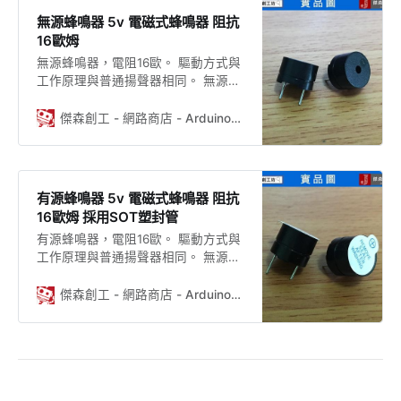
傑森實測記錄，大家可以到 F 粉 絲
無源蜂鳴器 5v 電磁式蜂鳴器 阻抗
團 B 看貼文哦！ ESP32-D0WDQ6 內
16歐姆
置兩個低功耗 Xtensa® 32-bit LX6
無源蜂鳴器，電阻16歐。 驅動方式與
MCU。片上存儲包括： • 448 KB 的
工作原理與普通揚聲器相同。 無源蜂
ROM，用於程序啟動和內核功能
鳴器意思是需要加音頻驅動信號才能
使其發出聲音，與有源蜂鳴器相對
傑森創工 - 網路商店 - Arduino、ESP32的專家，創客的好朋友
應。有源蜂鳴器只需要通上直流電即
會發出蜂鳴聲，有源蜂鳴器內部自帶
振盪器！
有源蜂鳴器 5v 電磁式蜂鳴器 阻抗
16歐姆 採用SOT塑封管
有源蜂鳴器，電阻16歐。 驅動方式與
工作原理與普通揚聲器相同。 無源蜂
鳴器意思是需要加音頻驅動信號才能
使其發出聲音，與有源蜂鳴器相對
傑森創工 - 網路商店 - Arduino、ESP32的專家，創客的好朋友
應。有源蜂鳴器只需要通上直流電即
會發出蜂鳴聲，有源蜂鳴器內部自帶
振盪器！