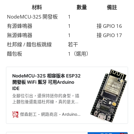
材料
數量
備註
NodeMCU-32S 開發板
1
有源蜂鳴器
1
接 GPIO 16
無源蜂鳴器
1
接 GPIO 17
杜邦線 / 麵包板跳線
若干
麵包板
1（選用）
NodeMCU-32S 相容版本 ESP32
開發板 WiFi 藍牙 可用Arduino
IDE
全腳位引出，還保持迷你的身型，插
上麵包後還能插杜邦線，真的是太棒
了！ 和NodeMCU V2幾乎一樣尺寸！
有5V供電輸出，非常方便！ 有了
傑森創工 - 網路商店 - Arduino、ESP32的專家，創客的好朋友
ESP32開發板，真的可以忘記原來的
那些Arduino板子了！ 可以用Arduino
IDE開發，但效能更強大，還內建WiFi