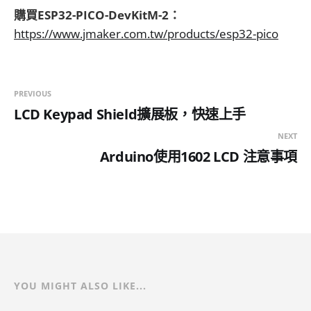
購買ESP32-PICO-DevKitM-2：
https://www.jmaker.com.tw/products/esp32-pico
PREVIOUS
LCD Keypad Shield擴展板，快速上手
NEXT
Arduino使用1602 LCD 注意事項
YOU MIGHT ALSO LIKE...