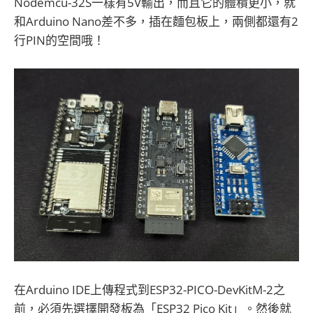
Nodemcu-32S一樣有5V輸出，而且它的體積更小，就
和Arduino Nano差不多，插在麵包板上，兩側都還有2
行PIN的空間哦！
在Arduino IDE上傳程式到ESP32-PICO-DevKitM-2之
前，必須先選擇開發板為「ESP32 Pico Kit」。然後就