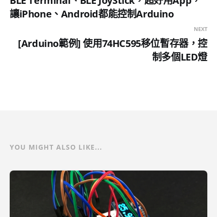
BLE Terminal、BLE JoyStick，超好用App，
用開發出更多令人驚奇的互動作品。
讓iPhone、Android都能控制Arduino
特色描述 開放原始設計的電路圖，開
發軟件界面免費下載，也可依需求而
NEXT
自
[Arduino範例] 使用74HC595移位暫存器，控
制多個LED燈
YOU MIGHT ALSO LIKE...