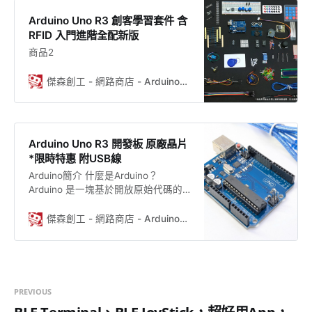
Arduino Uno R3 創客學習套件 含
RFID 入門進階全配新版
商品2
傑森創工 - 網路商店 - Arduino、樹莓派的專家，創客的好朋友
Arduino Uno R3 開發板 原廠晶片
*限時特惠 附USB線
Arduino簡介 什麼是Arduino？
Arduino 是一塊基於開放原始代碼的
Simple i/o平台，並且具有使用類似
Java,C語言的Processing/Wiring開發
傑森創工 - 網路商店 - Arduino、樹莓派的專家，創客的好朋友
環境，容易理解的特點。讓您可以快
速使用Arduino做出有趣的東西。
Arduino可以配合一些電子元件使用例
如：LED燈、蜂鳴器、按鍵、光敏電
阻等等。Arduino開發環境界面基於開
PREVIOUS
放原始碼原則，可以讓您免費下載使